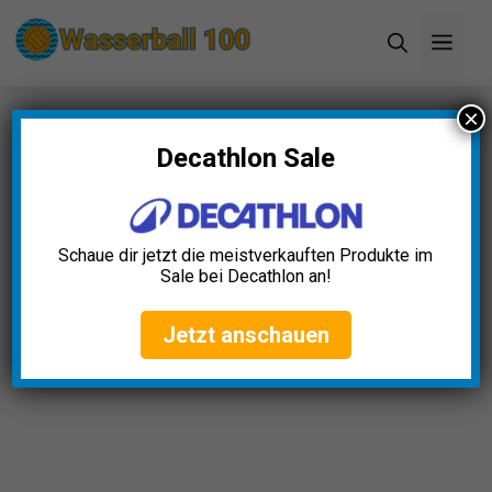
Zum
Men
Inhalt
springen
×
Startseite
»
Blog
»
Kajaks Aufblasbar Test: Die 5
besten (Bestenliste)
Decathlon Sale
Kajaks Aufblasbar Test: Die 5
besten (Bestenliste)
Schaue dir jetzt die meistverkauften Produkte im
Sale bei Decathlon an!
Jakob Vogel
April 23, 2025
Jetzt anschauen