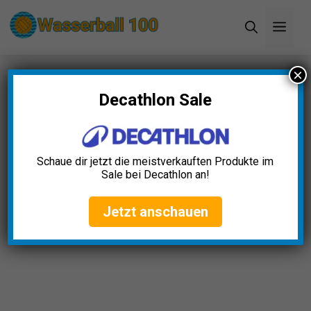
Zum
Men
Inhalt
springen
×
Startseite
»
Blog
»
Neoprenanzüge Kinder Test:
Die 5 besten (Bestenliste)
Decathlon Sale
Neoprenanzüge Kinder Test:
Die 5 besten (Bestenliste)
Schaue dir jetzt die meistverkauften Produkte im
Sale bei Decathlon an!
Jakob Vogel
April 23, 2025
Jetzt anschauen