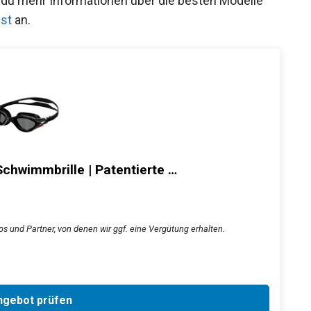
Wenn du mehr Informationen über die besten
rille Test
an.
chwimmbrille | Patentierte …
s und Partner, von denen wir ggf. eine Vergütung erhalten.
gebot prüfen