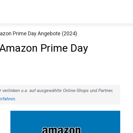
mazon Prime Day Angebote (2024)
Decathlon Sale
l Amazon Prime Day
aue dir jetzt die meistverkauften Produkte im Sale bei Decathlon
Jetzt anschauen
r verlinken u.a. auf ausgewählte Online-Shops und Partner,
erfahren
.