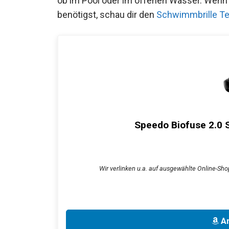
egal ob im Pool oder im offenen Wasser. 
Modelle benötigst, schau dir den
Schwimmb
Speedo Biofuse 2.0 S
Wir verlinken u.a. auf ausgewählte Online-Shop
An