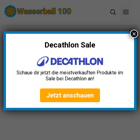
Zum
Men
Inhalt
springen
×
Startseite
»
Blog
»
Wassersportuhren Test: Die 5
besten (Bestenliste)
Decathlon Sale
Wassersportuhren Test: Die 5
besten (Bestenliste)
Schaue dir jetzt die meistverkauften Produkte im
Sale bei Decathlon an!
Jakob Vogel
April 23, 2025
Jetzt anschauen