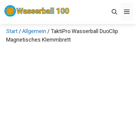
Zum
M
Inhalt
springen
Start
/
Allgemein
/ TaktiPro Wasserball DuoClip
Magnetisches Klemmbrett